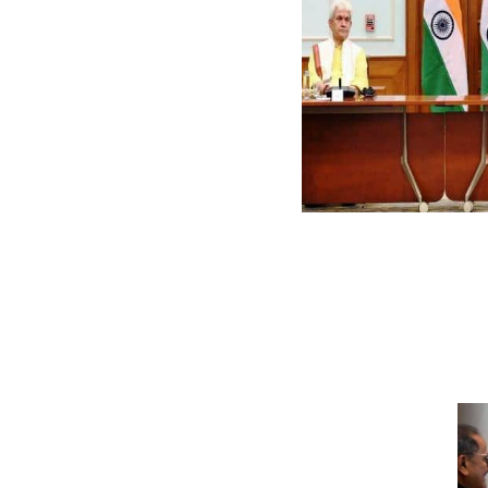
को लेकर सर्वदलीय बैठक की। बै
की गई। नई दिल्ली में PM आवास 
अब्दुल्ला, महबूबा मुफ्ती, उमर अब
सज्जाद लोन, भीम सिंह समेत अन्
शाह, NSA अजीत डोभाल, केंद्रीय
अलावा केंद्र के अन्य कई अफ
बैठक में पीएम मोदी ने
जम्मू-कश्मीर के
नेताओं से कहा कि वो
‘दिल की दूरी’ और