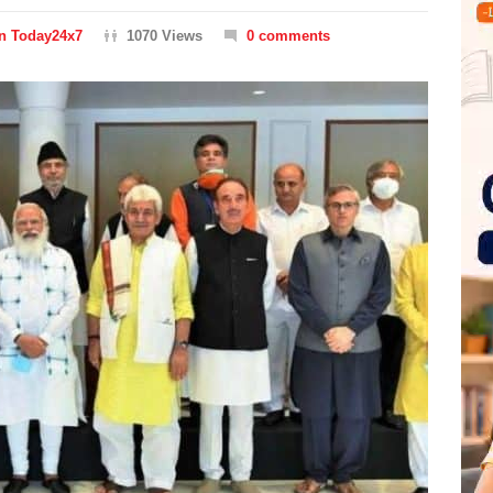
on Today24x7
1070 Views
0 comments