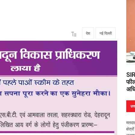
देश
नई दिल्ली
SIR
फील्
अधि
उत्
मतदात
क्षेत