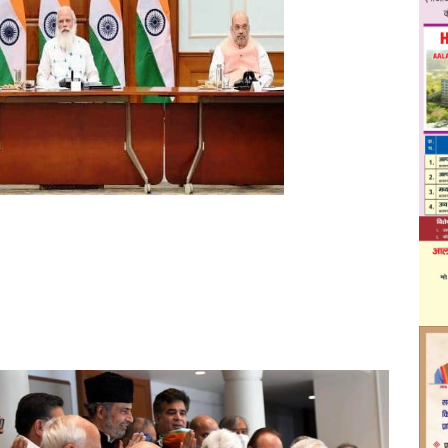
करीब दो साल
बाद आज पहली
बार
प्रधानमंत्री
नरेंद्र मोदी ने
राज्य के आठ
राजनीतिक
दलों के 14
नेताओं के साथ
जम्मू-कश्मीर
ठक करीब साढ़े तीन घंटे तक चली और इस दौरान कई मुद्दों पर चर्चा
पर प्रधानमंत्री नरेंद्र मोदी की अगुवाई में हुई इस बैठक में फारूक
्दुल्ला, गुलाम नबी आजाद, रविन्द रैना, कवींद्र गुप्ता, निर्मल सिंह,
य कई नेता शामिल रहे। तो वहीँ इस मीटिंग में केंद्रीय गृह मंत्री अमित
 मंत्री जितेंद्र सिंह, जम्मू-कश्मीर के उपराज्यपाल मनोज सिन्हा के
सर भी मौजूद थे।