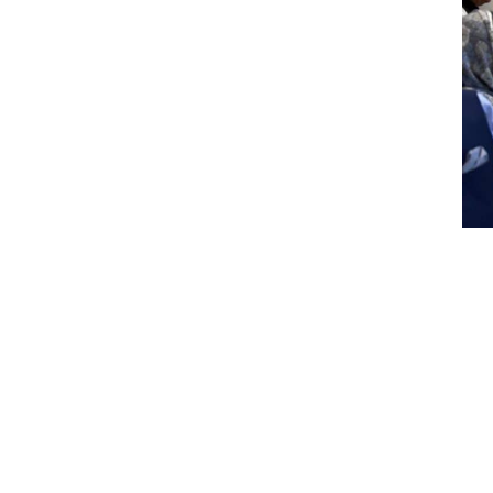
‘दिल्ली की दूरी’ को
खत्म करना चाहते हैं।
तो वहीँ बैठक के बाद
पीएम मोदी ने ट्वीट
कर कहा कि हमारे
लोकतंत्र की सबसे
बड़ी ताकत एक मेज
पर बैठने और विचारों
का आदान-प्रदान
करने की क्षमता है,
उन्होंने बताया कि मैंने
जम्मू-कश्मीर के नेताओं से कहा
देना है और यह सुनिश्चित करना ह
कहा कि जम्मू-कश्मीर के लोग धा
फिर से बहाल करेंगे। इसके लिए
आपको धारा 370 को हटाना था 
था। हम धारा 370 को संवैधानि
जम्मू – कश्मीर से कांग्रेस पार
तरफ से सरकार के सामने 5 बड़ी
जल्दी बहाल किया जाय। कश्मीरी