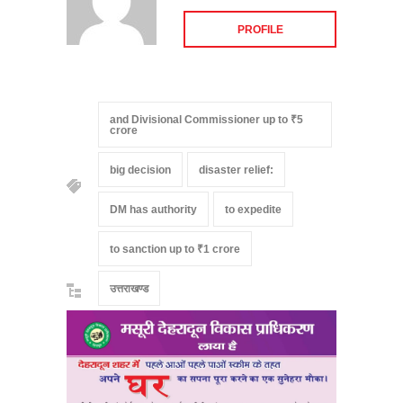
PROFILE
and Divisional Commissioner up to ₹5
crore
big decision
disaster relief:
DM has authority
to expedite
to sanction up to ₹1 crore
उत्तराखण्ड