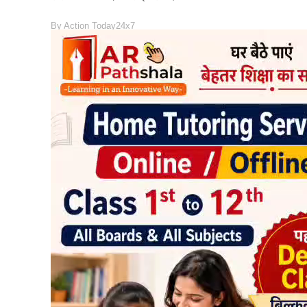
By
Action Today24x7
READ MORE