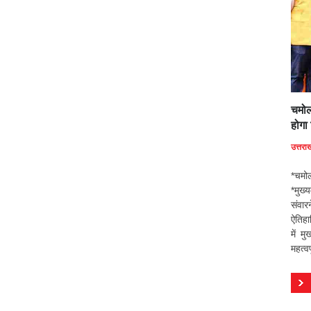
चमोल
होगा 
उत्तरा
*चमोल
*मुख्
संवा
ऐतिहा
में म
महत्वप