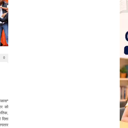
0
विकास*
ोहर को
ृतिक,
ी दिशा
लगातार