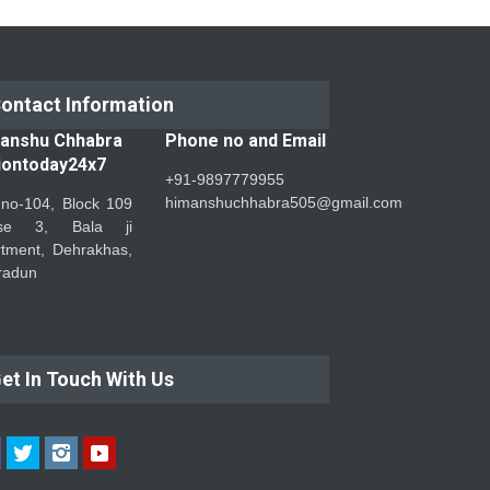
ontact Information
anshu Chhabra
Phone no and Email
iontoday24x7
+91-9897779955
himanshuchhabra505@gmail.com
 no-104, Block 109
se 3, Bala ji
tment, Dehrakhas,
radun
et In Touch With Us