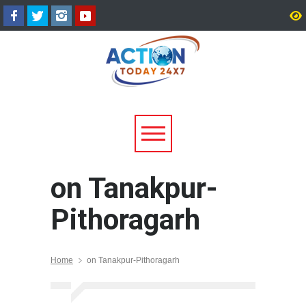
धराली आपदा की पहली बरसी: कल्प
उत्तराखंड में बारिश का कहर:
केदार मंदिर के पुनर्निर्माण की तैयारी
यमुनोत्री और बदरीनाथ हाईवे
शुरू, प्रभावितों के पुनर्वास को मिलेगी
भूस्खलन, कई मार्ग बंद; श्रद्
नई रफ्तार
यात्री फंसे
on Tanakpur-
Pithoragarh
Home
on Tanakpur-Pithoragarh