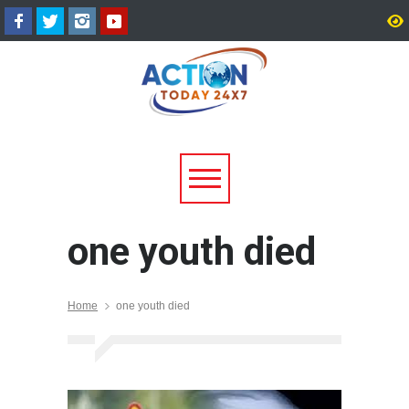
मसूरी में पूर्व सैनिक की संदिग्ध मौत,
अल्मोड़ा के गांव से आसमान त
पुलिस जांच में जुटी
टम्टा ने तैयार किया पर्सनल फ्ल
व्हीकल, सफल ट्रायल से मची च
one youth died
Home
one youth died