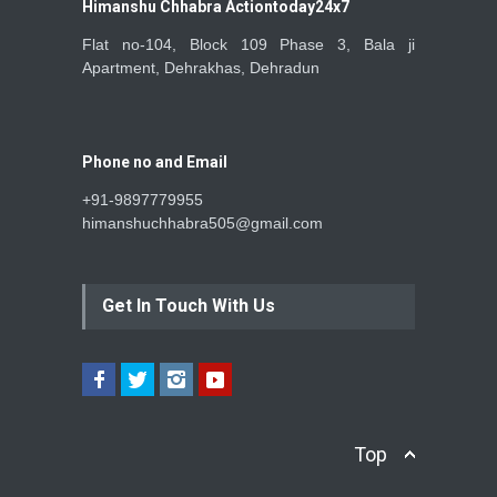
Himanshu Chhabra Actiontoday24x7
Flat no-104, Block 109 Phase 3, Bala ji
Apartment, Dehrakhas, Dehradun
Phone no and Email
+91-9897779955
himanshuchhabra505@gmail.com
Get In Touch With Us
Top