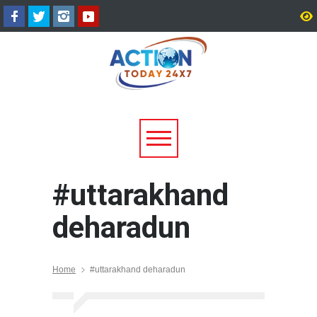
धराली आपदा की पहली बरसी: कल्प
उत्तराखंड में बारिश का कहर:
केदार मंदिर के पुनर्निर्माण की तैयारी
यमुनोत्री और बदरीनाथ हाईवे
शुरू, प्रभावितों के पुनर्वास को मिलेगी
भूस्खलन, कई मार्ग बंद; श्रद्
नई रफ्तार
यात्री फंसे
#uttarakhand
deharadun
Home
#uttarakhand deharadun