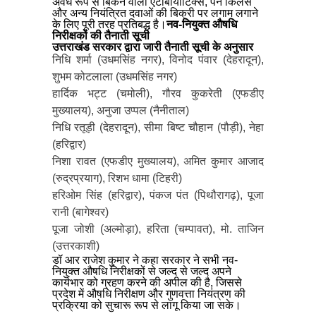
अवैध रूप से बिकने वाली एंटीबायोटिक्स, पेन किलर्स
और अन्य नियंत्रित दवाओं की बिक्री पर लगाम लगाने
के लिए पूरी तरह प्रतिबद्ध है।
नव-नियुक्त औषधि
निरीक्षकों की तैनाती सूची
उत्तराखंड सरकार द्वारा जारी तैनाती सूची के अनुसार
निधि शर्मा (उधमसिंह नगर), विनोद पंवार (देहरादून),
शुभम कोटलाला (उधमसिंह नगर)
हार्दिक भट्ट (चमोली), गौरव कुकरेती (एफडीए
मुख्यालय), अनुजा उप्पल (नैनीताल)
निधि रतूड़ी (देहरादून), सीमा बिष्ट चौहान (पौड़ी), नेहा
(हरिद्वार)
निशा रावत (एफडीए मुख्यालय), अमित कुमार आजाद
(रुद्रप्रयाग), रिशभ धामा (टिहरी)
हरिओम सिंह (हरिद्वार), पंकज पंत (पिथौरागढ़), पूजा
रानी (बागेश्वर)
पूजा जोशी (अल्मोड़ा), हरिता (चम्पावत), मो. ताजिन
(उत्तरकाशी)
डॉ आर राजेश कुमार ने कहा सरकार ने सभी नव-
नियुक्त औषधि निरीक्षकों से जल्द से जल्द अपने
कार्यभार को ग्रहण करने की अपील की है, जिससे
प्रदेश में औषधि निरीक्षण और गुणवत्ता नियंत्रण की
प्रक्रिया को सुचारू रूप से लागू किया जा सके।