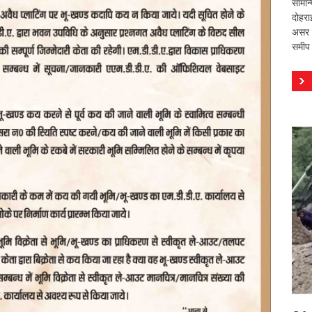
सामान
दोहरा
असर वि
समीप 