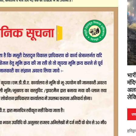
भारी
मंदि
अलक
लेक
उत्
हरिद्व