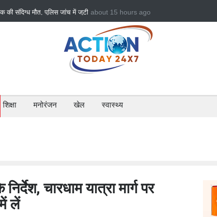
व से आसमान तक: रवि टम्टा ने तैयार किया पर्सनल फ्लाइंग व्हीकल,
CM धामी का बड़ा तोह
मची चर्चा
पेंशन राशि जारी
शिक्षा
मनोरंजन
खेल
स्वास्थ्य
िर्देश, चारधाम यात्रा मार्ग पर
ं लें