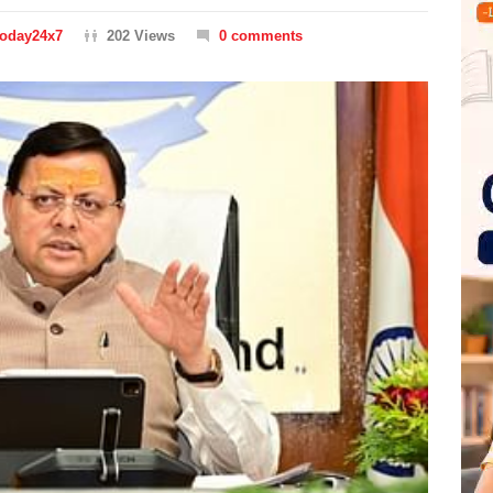
Today24x7
202 Views
0 comments