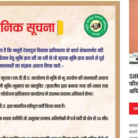
SIR
फील्
अधि
उत्
मतदात
क्षेत