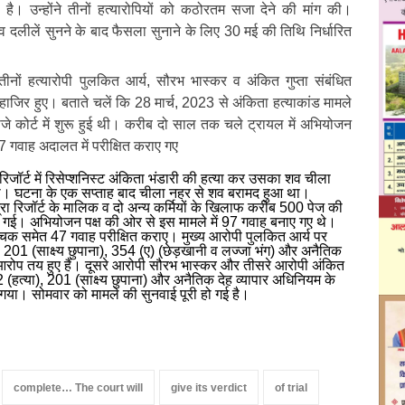
है। उन्होंने तीनों हत्यारोपियों को कठोरतम सजा देने की मांग की।
 व दलीलें सुनने के बाद फैसला सुनाने के लिए 30 मई की तिथि निर्धारित
ीनों हत्यारोपी पुलकित आर्य, सौरभ भास्कर व अंकित गुप्ता संबंधित
 हाजिर हुए। बताते चलें कि 28 मार्च, 2023 से अंकिता हत्याकांड मामले
ीजे कोर्ट में शुरू हुई थी। करीब दो साल तक चले ट्रायल में अभियोजन
7 गवाह अदालत में परीक्षित कराए गए
िजॉर्ट में रिसेप्शनिस्ट अंकिता भंडारी की हत्या कर उसका शव चीला
 था। घटना के एक सप्ताह बाद चीला नहर से शव बरामद हुआ था।
रा रिजॉर्ट के मालिक व दो अन्य कर्मियों के खिलाफ करीब 500 पेज की
 गई। अभियोजन पक्ष की ओर से इस मामले में 97 गवाह बनाए गए थे।
िवेचक समेत 47 गवाह परीक्षित कराए। मुख्य आरोपी पुलकित आर्य पर
201 (साक्ष्य छुपाना), 354 (ए) (छेड़खानी व लज्जा भंग) और अनैतिक
आरोप तय हुए हैं। दूसरे आरोपी सौरभ भास्कर और तीसरे आरोपी अंकित
 (हत्या), 201 (साक्ष्य छुपाना) और अनैतिक देह व्यापार अधिनियम के
या। सोमवार को मामले की सुनवाई पूरी हो गई है।
complete… The court will
give its verdict
of trial