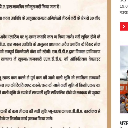
केंद
19.04
मतदात
धरा