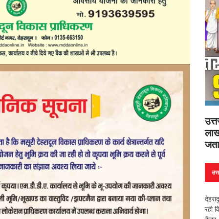
उत्
लाख
जता
उत्
देहरा
रही व