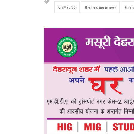
on May 30
the hearing is now
this 