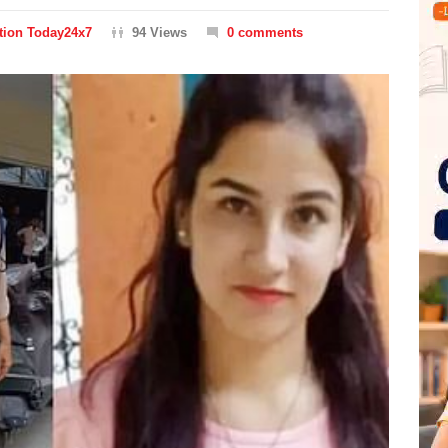
tion Today24x7
94 Views
0 comments