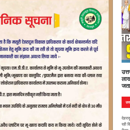
उत्
लाख
जता
उत्
देहरा
रही व