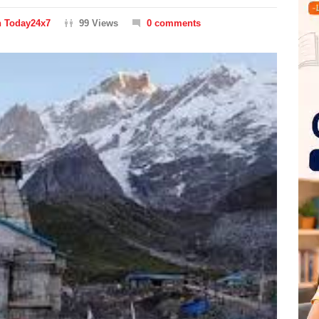
n Today24x7
99 Views
0 comments