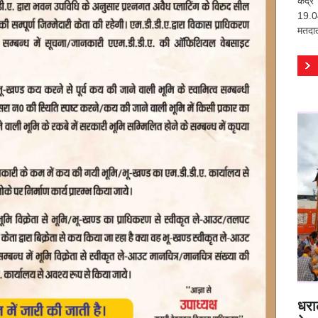
केंद
19.04
मतदात
धरा