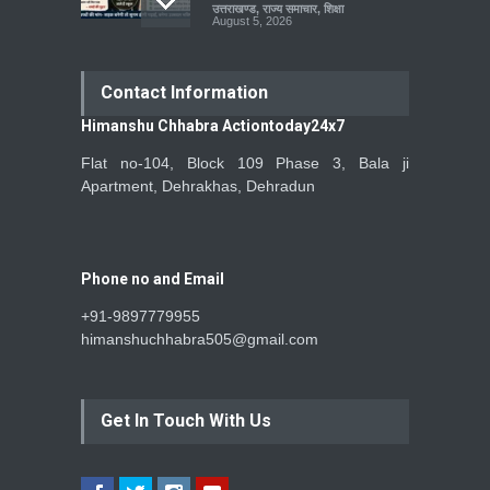
उत्तराखण्ड
,
राज्य समाचार
,
शिक्षा
August 5, 2026
Contact Information
Himanshu Chhabra Actiontoday24x7
Flat no-104, Block 109 Phase 3, Bala ji
Apartment, Dehrakhas, Dehradun
Phone no and Email
+91-9897779955
himanshuchhabra505@gmail.com
Get In Touch With Us