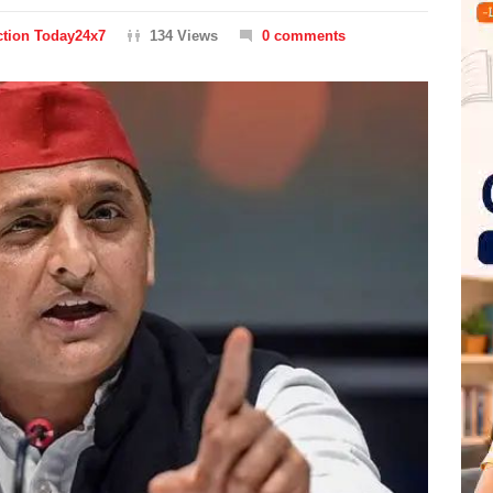
ction Today24x7
134 Views
0 comments