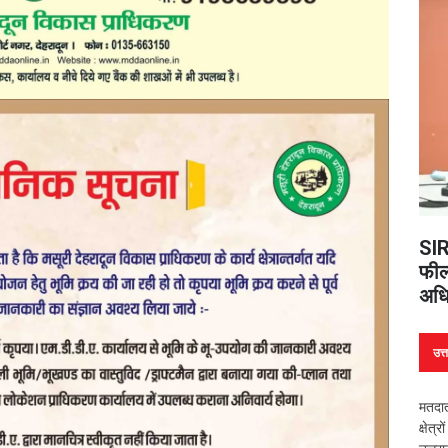
SIR
फील्
अधि
उत्
मतदात
क्षेत