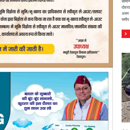
सामान
दोहरा
असर वि
समीप 