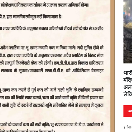
भारी
मंदि
अलक
लेक
उत्
हरिद्व