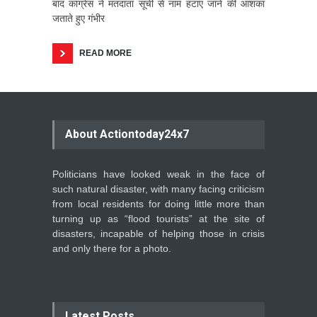
बाद कांग्रेस ने मतदाता सूची से नाम हटाए जाने की आशंका
जताते हुए गंभीर
READ MORE
About Actiontoday24x7
Politicians have looked weak in the face of
such natural disaster, with many facing criticism
from local residents for doing little more than
turning up as “flood tourists” at the site of
disasters, incapable of helping those in crisis
and only there for a photo.
Latest Posts