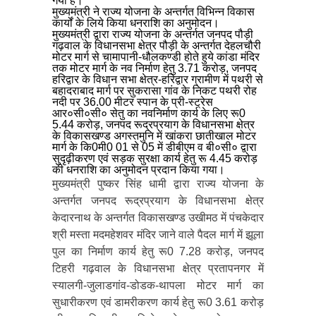
गया है।
मुख्यमंत्री ने राज्य योजना के अन्तर्गत विभिन्न विकास
कार्यों के लिये किया धनराशि का अनुमोदन।
मुख्यमंत्री द्वारा राज्य योजना के अन्तर्गत जनपद पौड़ी
गढ़वाल के विधानसभा क्षेत्र पौड़ी के अन्तर्गत देहलचौरी
मोटर मार्ग से चामापानी-धौलकण्डी होते हुये कांडा मंदिर
तक मोटर मार्ग के नव निर्माण हेतु 3.71 करोड़, जनपद
हरिद्वार के विधान सभा क्षेत्र-हरिद्वार ग्रामीण में पथरी से
बहादराबाद मार्ग पर सुकरासा गांव के निकट पथरी रोह
नदी पर 36.00 मीटर स्पान के प्री-स्ट्रेस
आर०सी०सी० सेतु का नवनिर्माण कार्य के लिए रू0
5.44 करोड़, जनपद रूद्रप्रयाग के विधानसभा क्षेत्र
के विकासखण्ड अगस्तमुनि में खांकरा छातीखाल मोटर
मार्ग के कि0मी0 01 से 05 में डीबीएम व बी०सी० द्वारा
सुदृढ़ीकरण एवं सड़क सुरक्षा कार्य हेतु रू 4.45 करोड़
की धनराशि का अनुमोदन प्रदान किया गया।
मुख्यमंत्री पुष्कर सिंह धामी द्वारा राज्य योजना के
अन्तर्गत जनपद रूद्रप्रयाग के विधानसभा क्षेत्र
केदारनाथ के अन्तर्गत विकासखण्ड उखीमठ में पंचकेदार
श्री मस्ता मदमहेशवर मंदिर जाने वाले पैदल मार्ग में झूला
पुल का निर्माण कार्य हेतु रू0 7.28 करोड़, जनपद
टिहरी गढ़वाल के विधानसभा क्षेत्र प्रतापनगर में
स्यालगी-जुलाडगांव-डोडक-थापला मोटर मार्ग का
सुधारीकरण एवं डामरीकरण कार्य हेतु रू0 3.61 करोड़