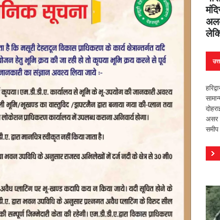
मंदि
अलक
लेक
उत्
हरिद्व
सामान
दोहरा
असर वि
समीप 