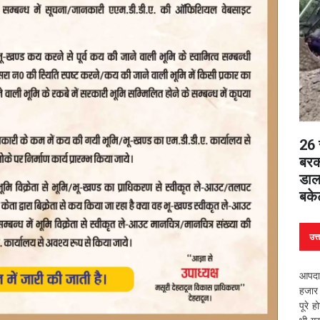
26 स
बरकर
डाल
बके
उत्
आपदा 
हजार 
पूरे 