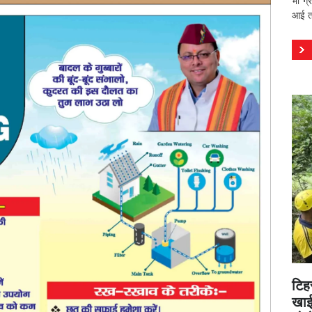
भी ग्
आई तस
टिह
खाई 