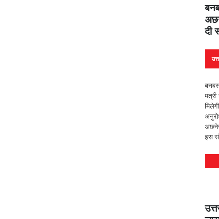
बनब
अछने
दी स
उत्
बनबसा
मंत्री
मिलेगी
अनुर
अछनेर
इस सं
उत्