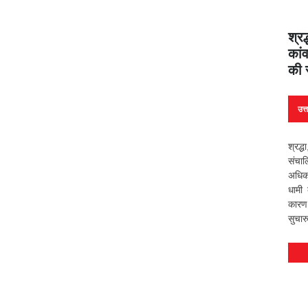
श्रद
कांव
की 
उत्
श्रद्
संचा
अधिक 
धामी 
कारण 
सुचार