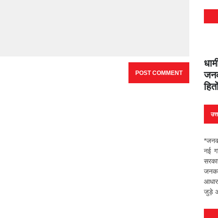
धाम
जनक
हित
उत्
*जनकल
नई गत
सरकार 
जनकल्
आधार
जुड़े 