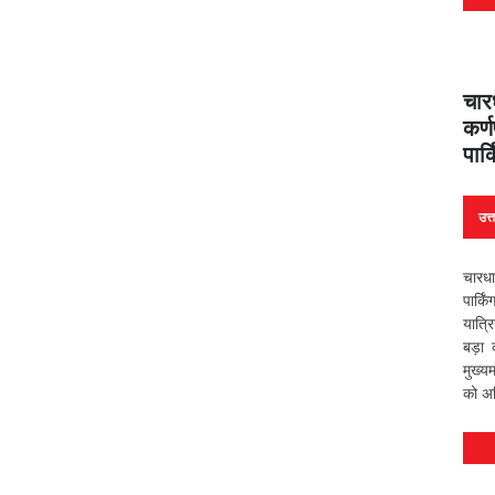
चार
कर्
पार
उत्
चारधा
पार्क
यात्र
बड़ा
मुख्यम
को अध