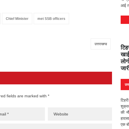
आई तस
Chief Minister
met SSB officers
उत्तराखण्ड
टिह
खाई 
लोग
जार
उत्
red fields are marked with *
टिहरी
शुक्र
की म
हादसा
एक बो