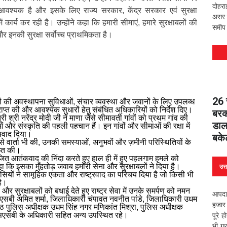
दोहरा
आवश्यक है और इसके लिए राज्य सरकार, केंद्र सरकार एवं सुरक्षा
असर वि
में कार्य कर रही है। उन्होंने कहा कि हमारी सीमाएं, हमारे सुरक्षाबलों की
समीप 
और इनकी सुरक्षा सर्वोच्च प्राथमिकता है।
26 स
ियों की अवस्थापना सुविधाओं, संचार व्यवस्था और जवानों के लिए उपलब्ध
ाप्त की और आवश्यक सुधारों हेतु संबंधित अधिकारियों को निर्देश दिए।
बरकर
री श्री नरेंद्र मोदी जी ने माणा जैसे सीमावर्ती गांवों को प्रथम गांव की
डाल
माओं और संस्कृति की पहली पहचान हैं। इन गांवों और सीमाओं की रक्षा में
न्यवाद दिया।
बके
ं से वार्ता भी की, उनकी समस्याओं, अनुभवों और ज़मीनी परिस्थितियों के
ाप्त की।
योजित आतंकवाद की निंदा करते हुए हाल ही में हुए पहलगाम हमले को
हा कि इसका मुँहतोड़ जवाब हमारी सेना और सुरक्षाबलों ने दिया है।
उत्
सियों ने सामूहिक एकता और राष्ट्रवाद का परिचय दिया है जो किसी भी
है।
 और सुरक्षाबलों को बधाई देते हुए राष्ट्र सेवा में उनके समर्पण को नमन
आपदा 
बी अमित शर्मा, जिलाधिकारी चंपावत नवनीत पांडे, जिलाधिकारी उधम
हजार 
ष्ठ पुलिस अधीक्षक उधम सिंह नगर मणिकांत मिश्रा, पुलिस अधीक्षक
सबी के अधिकारी सहित अन्य उपस्थित रहे।
पूरे 
भी ग्