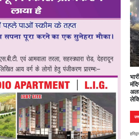
भारी
मंदि
अलक
लेक
उत्
हरिद्व