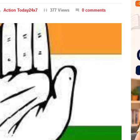
Action Today24x7
377 Views
0 comments