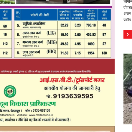
सामान
दोहरा
असर वि
समीप 