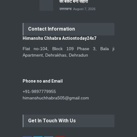
की बकेट बनी सहारा
उत्तराखण्ड
August 7, 2026
Contact Information
Himanshu Chhabra Actiontoday24x7
Flat no-104, Block 109 Phase 3, Bala ji
Apartment, Dehrakhas, Dehradun
Phone no and Email
+91-9897779955
himanshuchhabra505@gmail.com
Get In Touch With Us