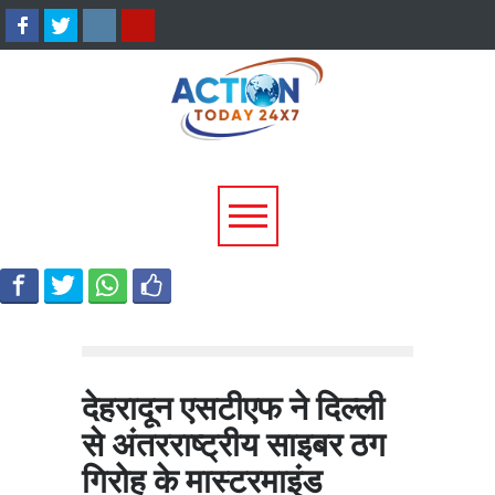
टिहरी में दर्दनाक हादसा: 250 मीटर
धामी कैबिनेट के ऐतिहासिक फ
गहरी खाई में गिरी बोलेरो, एक ही
जनकल्याण, रोजगार, शिक्षा 
परिवार के 5 लोगों की मौत; एक
श्रमिक हितों को मिली नई रफ्
घायल, एक की तलाश जारी
देहरादून एसटीएफ ने दिल्ली
से अंतरराष्ट्रीय साइबर ठग
गिरोह के मास्टरमाइंड