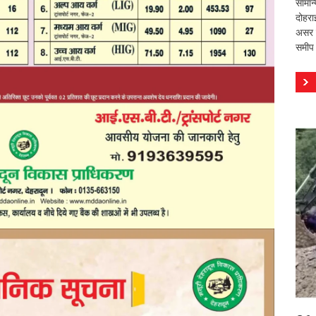
सामान
दोहरा
असर वि
समीप 