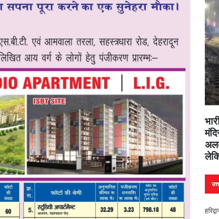
भारी
मंदि
अलक
लेक
उत्
हरिद्व