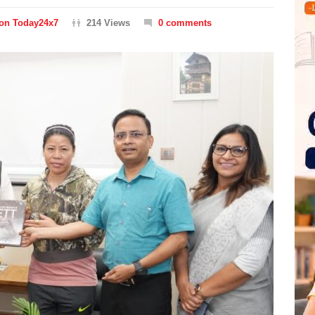
ion Today24x7
214 Views
0 comments