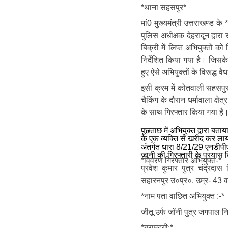
*थाना सहसपुर*
मां0 मुख्यमंत्री उत्तराखण्ड क
पुलिस अधीक्षक देहरादून द्वारा
बिक्री में लिप्त अभियुक्तों क
निर्देशित किया गया है। जिसके
हुए ऐसे अभियुक्तों के विरूद्ध 
इसी क्रम में कोतवाली सहसपु
चैकिंग के दौरान धर्मावाला क्
के साथ गिरफ्तार किया गया है
पूछताछ में अभियुक्त द्वारा बता
के एक व्यक्ति से खरीद कर ला
अंतर्गत धारा 8/21/29 एनडीपी
जानी की गिरफ्तारी के प्रयास क
*विवरण गिरफ्तार अभियुक्त-*
प्रवेश कुमार पुत्र चंद्रदा
सहारनपुर उ०प्र०, उम्र- 43 वर
*नाम पता वाछित अभियुक्त :-*
जीतू उर्फ जॉनी पुत्र जगपाल न
*बरामदगी:*