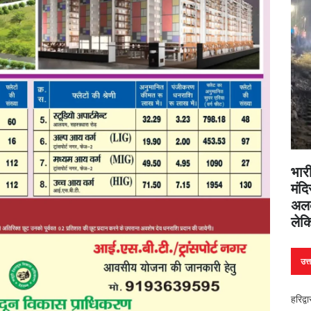
भारी
मंदि
अलक
लेक
उत्
हरिद्व