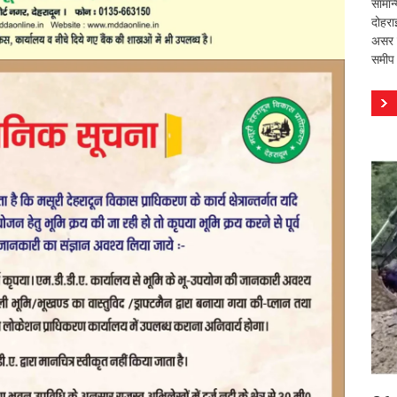
सामान
दोहरा
असर वि
समीप 