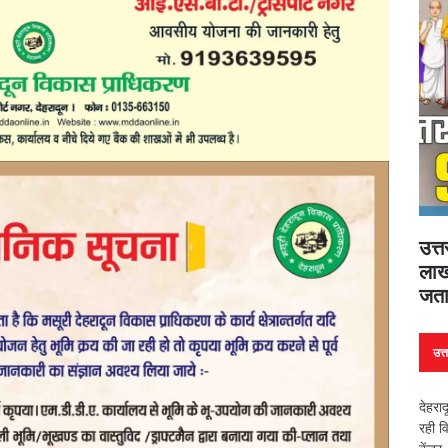
उत्
लाख
जता
उत्
देहरा
रही व