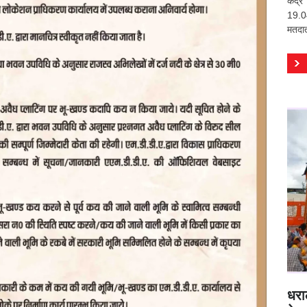
केंद
19.04
मतदात
धरा