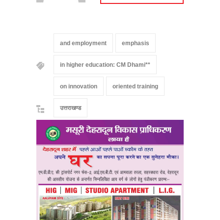
and employment
emphasis
in higher education: CM Dhami**
on innovation
oriented training
उत्तराखण्ड