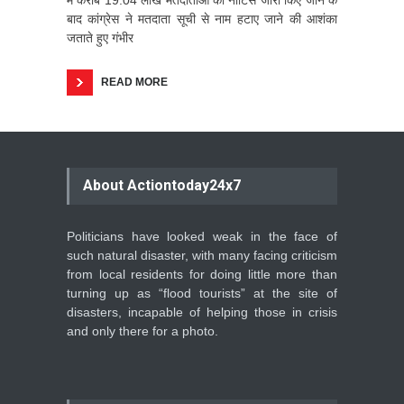
बाद कांग्रेस ने मतदाता सूची से नाम हटाए जाने की आशंका
जताते हुए गंभीर
READ MORE
About Actiontoday24x7
Politicians have looked weak in the face of
such natural disaster, with many facing criticism
from local residents for doing little more than
turning up as “flood tourists” at the site of
disasters, incapable of helping those in crisis
and only there for a photo.