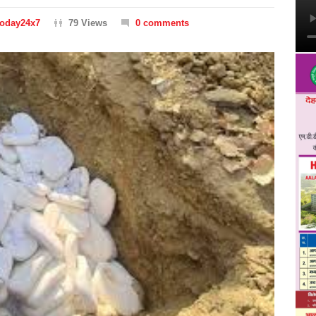
Today24x7
79 Views
0 comments