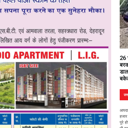
26 स
बरकर
डाल
बके
उत्
आपदा 
हजार 
पूरे 