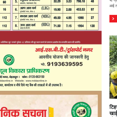
भी ग्
आई तस
टिह
खाई 