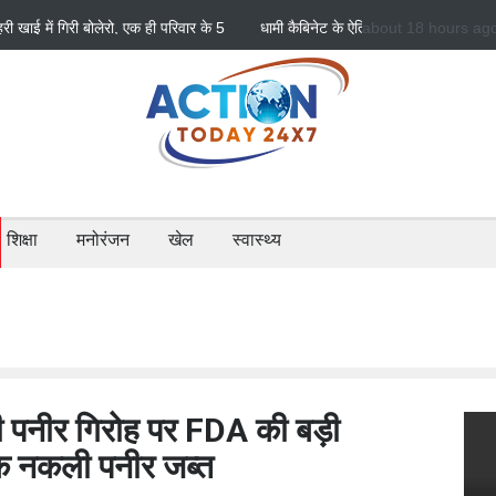
े ऐतिहासिक फैसले: जनकल्याण, रोजगार, शिक्षा और श्रमिक हितों को
about 18 hours ag
चारधाम यात्रा होगी औ
परियोजनाओं को मिली 
शिक्षा
मनोरंजन
खेल
स्वास्थ्य
ी पनीर गिरोह पर FDA की बड़ी
िक नकली पनीर जब्त