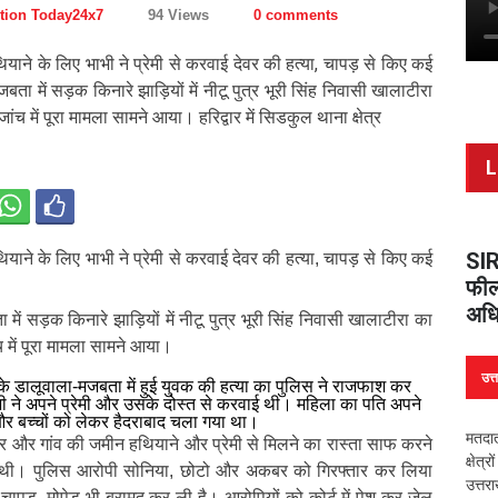
tion Today24x7
94 Views
0 comments
याने के लिए भाभी ने प्रेमी से करवाई देवर की हत्या, चापड़ से किए कई
ा में सड़क किनारे झाड़ियों में नीटू पुत्र भूरी सिंह निवासी खालाटीरा
 में पूरा मामला सामने आया। हरिद्वार में सिडकुल थाना क्षेत्र
L
SIR
याने के लिए भाभी ने प्रेमी से करवाई देवर की हत्या, चापड़ से किए कई
फील्
अधि
ं सड़क किनारे झाड़ियों में नीटू पुत्र भूरी सिंह निवासी खालाटीरा का
में पूरा मामला सामने आया।
उत्
त्र के डालूवाला-मजबता में हुई युवक की हत्या का पुलिस ने राजफाश कर
ाभी ने अपने प्रेमी और उसके दोस्त से करवाई थी। महिला का पति अपने
और बच्चों को लेकर हैदराबाद चला गया था।
मतदात
द घर और गांव की जमीन हथियाने और प्रेमी से मिलने का रास्ता साफ करने
क्षेत
 थी। पुलिस आरोपी सोनिया, छोटो और अकबर को गिरफ्तार कर लिया
उत्तर
ाल चापड़, मोपेड भी बरामद कर ली है। आरोपियों को कोर्ट में पेश कर जेल