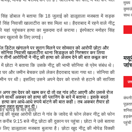
मुख्य
कुमाऊ
साथ वी
द्र सिंह डोबाल ने बताया कि 18 जुलाई को डालूवाला मजबता में सड़क
 भूरी सिंह निवासी खालाटीरा का शव मिला था। हैदराबाद में रहने वाले नीटू
 यहां पहुंचकर हत्या का मुकदमा दर्ज कराया। इंस्पेक्टर मनोहर सिंह
ित कर खुलासे के लिए लगाई।
कॉल डिटेल खंगालने पर सुराग मिलने पर सोमवार को आरोपी छोटा और
 सोनिया निवासी खालाटीरा थाना सिडकुल को गिरफ्तार कर लिया
मसूर
 तीनों आरोपियों ने नीटू की हत्या को अंजाम देने की बात कबूल कर
जांच
ें छोटा ने बताया कि उसके नीटू की भाभी सोनिया से प्रेम संबंध थे।
 का घर और जमीन बेचकर उसे लेकर हैदराबाद चला गया था। सोनिया की
ीन पर थी। इसलिए उसने अपने देवर को रास्ते से हटाने की साजिश
उत्
कि अगर तुम देवर को खत्म कर दो तो वह गांव लौट आएगी और उससे रोज
े साथी अकबर को हत्या की प्लानिंग के बारे में बताया। इसके बदले
कंपनी
 हत्या कर आधे-आधे रुपये बांटने की बात कही। तब अकबर तैयार हो
पूछता
जना तहत हत्या कर दी।
िर चापड़ से मार डाला
शनिवा
ई की सुबह आरोपी छोटा ने गांव के जावेद से फोन लेकर नीटू को फोन
हड़कं
करीब 9:15 बजे नीटू छोटा की दुकान पर पहुंचा। छोटा ने उसे बताया
पहुंच
 के लिए डालूवाला मजबता बुलाया है। छोटा खुद नीटू की मोपेड विक्की