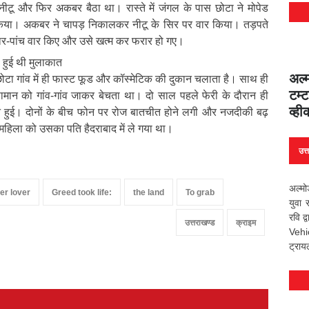
टू और फिर अकबर बैठा था। रास्ते में जंगल के पास छोटा ने मोपेड
या। अकबर ने चापड़ निकालकर नीटू के सिर पर वार किया। तड़पते
 चार-पांच वार किए और उसे खत्म कर फरार हो गए।
से हुई थी मुलाकात
अल्
टा गांव में ही फास्ट फूड और कॉस्मेटिक की दुकान चलाता है। साथ ही
टम्ट
सामान को गांव-गांव जाकर बेचता था। दो साल पहले फेरी के दौरान ही
व्ह
हुई। दोनों के बीच फोन पर रोज बातचीत होने लगी और नजदीकी बढ़
हिला को उसका पति हैदराबाद में ले गया था।
उत्
अल्मो
er lover
Greed took life:
the land
To grab
युवा 
रवि द
उत्तराखण्ड
क्राइम
Vehi
ट्राय