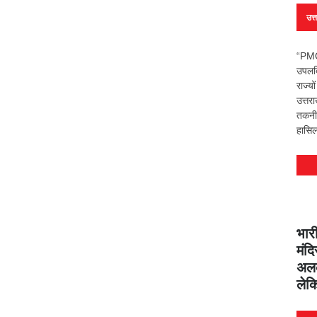
उत्
“PMO
उपलब्
राज्य
उत्तर
तकनीक
हासिल
भारी
मंदि
अलक
लेक