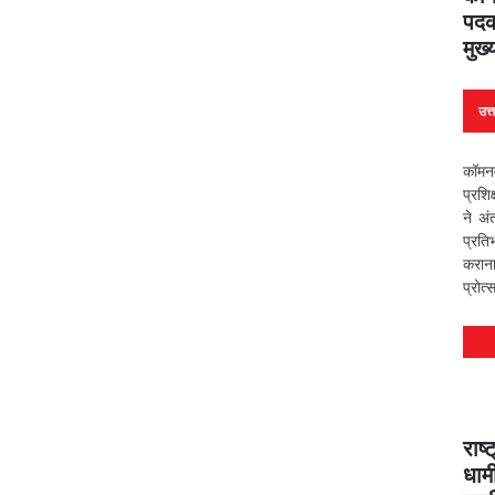
पदक
मुख्
उत्
कॉमन
प्रशि
ने अं
प्रति
कराना
प्रोत
राष
धामी