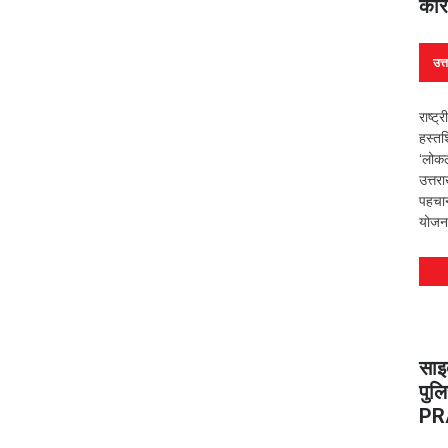
कार
उत्
राष्ट
हस्त
‘लोकल
उत्तर
पहचान
योजना
साइ
पुल
PRA