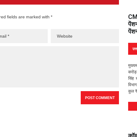
CM 
red fields are marked with *
पें
पें
उत्
मुख्य
करोड़
सिंह 
विभाग
कुल 
कॉम