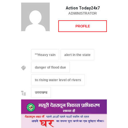
Action Today24x7
ADMINISTRATOR
PROFILE
**Heavy rain
alert in the state
danger of flood due
to rising water level of rivers
उत्तराखण्ड