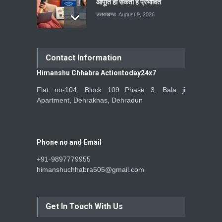
आपूर्ति हो सकती है प्रभावित
उत्तराखण्ड
August 9, 2026
Contact Information
Himanshu Chhabra Actiontoday24x7
Flat no-104, Block 109 Phase 3, Bala ji
Apartment, Dehrakhas, Dehradun
Phone no and Email
+91-9897779955
himanshuchhabra505@gmail.com
Get In Touch With Us