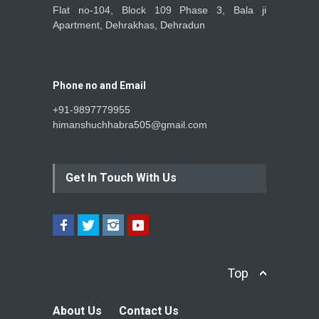
Flat no-104, Block 109 Phase 3, Bala ji
Apartment, Dehrakhas, Dehradun
Phone no and Email
+91-9897779955
himanshuchhabra505@gmail.com
Get In Touch With Us
Top
About Us
Contact Us