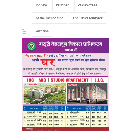
in view
number
of devotees
of the increasing
The Chief Minister
उत्तराखण्ड