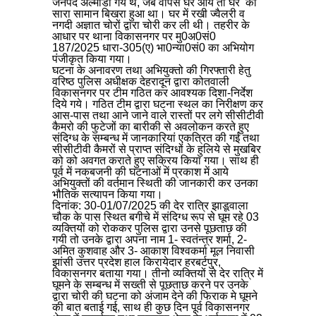
जनपद अल्मोडा गये थे, जब वापस घर आये तो घर का
सारा सामान बिखरा हुआ था। घर में रखी ज्वैलरी व
नगदी अज्ञात चोरों द्वारा चोरी कर ली थी। तहरीर के
आधार पर थाना विकासनगर पर मु0अ0सं0
187/2025 धारा-305(ए) भा0न्या0सं0 का अभियोग
पंजीकृत किया गया।
घटना के अनावरण तथा अभियुक्तो की गिरफ्तारी हेतु
वरिष्ठ पुलिस अधीक्षक देहरादून द्वारा कोतवाली
विकासनगर पर टीम गठित कर आवश्यक दिशा-निर्देश
दिये गये। गठित टीम द्वारा घटना स्थल का निरीक्षण कर
आस-पास तथा आने जाने वाले रास्तों पर लगे सीसीटीवी
कैमरो की फुटेजों का बारीकी से अवलोकन करते हुए
संदिग्ध के सम्बन्ध में जानकारियां एकत्रित की गई तथा
सीसीटीवी कैमरों से प्राप्त संदिग्धों के हुलिये से मुखबिर
को को अवगत कराते हुए सक्रिय किया गया। साथ ही
पूर्व में नकबजनी की घटनाओं में प्रकाश में आये
अभियुक्तों की वर्तमान स्थिती की जानकारी कर उनका
भौतिक सत्यापन किया गया।
दिनांक: 30-01/07/2025 की देर रात्रि झाडूवाला
चौक के पास स्थित बगीचे में संदिग्ध रूप से घूम रहे 03
व्यक्तियों को रोककर पुलिस द्वारा उनसे पूछताछ की
गयी तो उनके द्वारा अपना नाम 1- स्वतंन्त्र शर्मा, 2-
अमित कुशवाह और 3- आकाश विश्वकर्मा मूल निवासी
झांसी उत्तर प्रदेश हाल किरायेदार हरबर्टपुर,
विकासनगर बताया गया। तीनो व्यक्तियों से देर रात्रि में
घूमने के सम्बन्ध में सख्ती से पूछताछ करने पर उनके
द्वारा चोरी की घटना को अंजाम देने की फिराक मे घूमने
की बात बताई गई, साथ ही कुछ दिन पूर्व विकासनगर