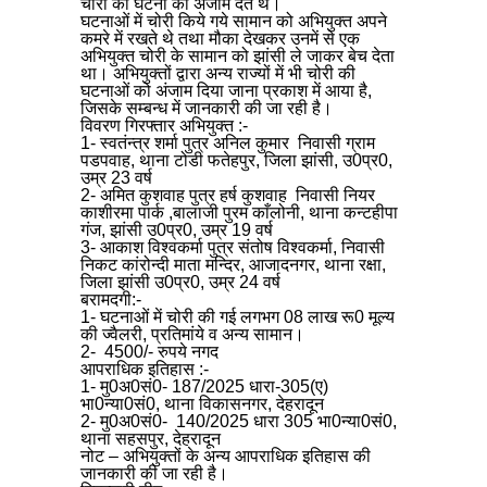
चोरी की घटना को अंजाम देते थे।
घटनाओं में चोरी किये गये सामान को अभियुक्त अपने
कमरे में रखते थे तथा मौका देखकर उनमें से एक
अभियुक्त चोरी के सामान को झांसी ले जाकर बेच देता
था। अभियुक्तों द्वारा अन्य राज्यों में भी चोरी की
घटनाओं को अंजाम दिया जाना प्रकाश में आया है,
जिसके सम्बन्ध में जानकारी की जा रही है।
विवरण गिरफ्तार अभियुक्त :-
1- स्वतंन्त्र शर्मा पुत्र अनिल कुमार निवासी ग्राम
पडपवाह, थाना टोडी फतेहपुर, जिला झांसी, उ0प्र0,
उम्र 23 वर्ष
2- अमित कुशवाह पुत्र हर्ष कुशवाह निवासी नियर
काशीरमा पार्क ,बालाजी पुरम काँलोनी, थाना कन्टहीपा
गंज, झांसी उ0प्र0, उम्र 19 वर्ष
3- आकाश विश्वकर्मा पुत्र संतोष विश्वकर्मा, निवासी
निकट कांरोन्दी माता मन्दिर, आजादनगर, थाना रक्षा,
जिला झांसी उ0प्र0, उम्र 24 वर्ष
बरामदगी:-
1- घटनाओं में चोरी की गई लगभग 08 लाख रू0 मूल्य
की ज्वैलरी, प्रतिमांये व अन्य सामान।
2- 4500/- रुपये नगद
आपराधिक इतिहास :-
1- मु0अ0सं0- 187/2025 धारा-305(ए)
भा0न्या0सं0, थाना विकासनगर, देहरादून
2- मु0अ0सं0- 140/2025 धारा 305 भा0न्या0सं0,
थाना सहसपुर, देहरादून
नोट – अभियुक्तों के अन्य आपराधिक इतिहास की
जानकारी की जा रही है।