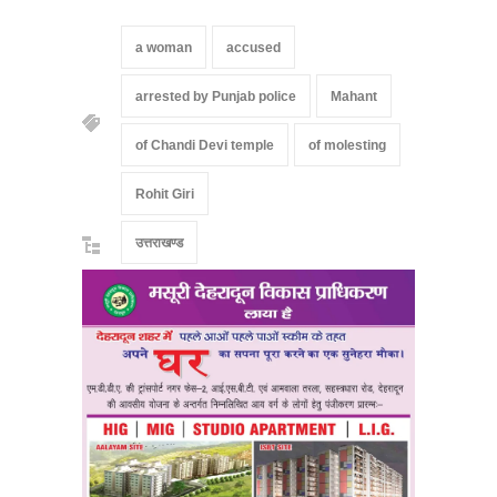
a woman
accused
arrested by Punjab police
Mahant
of Chandi Devi temple
of molesting
Rohit Giri
उत्तराखण्ड