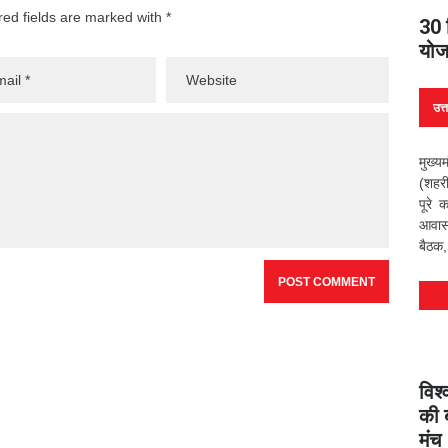
red fields are marked with *
30 
योज
उत्
मुख्य
(शहरी
पूरे 
आवास 
बैठक,
विश्
की 
मंच