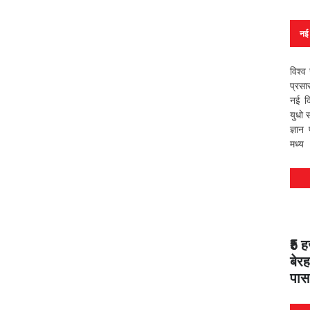
नई 
विश्व 
प्रसा
नई दि
युधो 
ज्ञान
मध्य
₹5 
बेर
पास