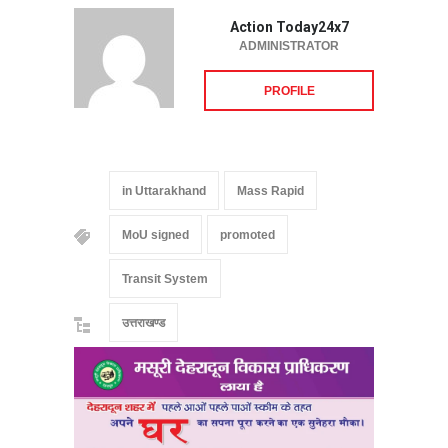
Action Today24x7
ADMINISTRATOR
PROFILE
in Uttarakhand
Mass Rapid
MoU signed
promoted
Transit System
उत्तराखण्ड