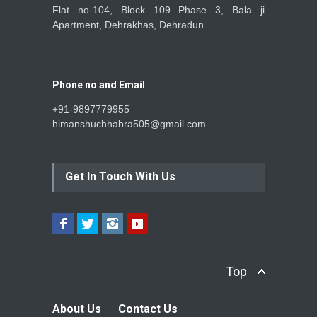
Flat no-104, Block 109 Phase 3, Bala ji
Apartment, Dehrakhas, Dehradun
Phone no and Email
+91-9897779955
himanshuchhabra505@gmail.com
Get In Touch With Us
Top
About Us
Contact Us