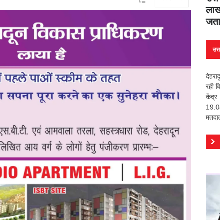
लाख
जता
उत्
देहरा
रही व
केंद
19.04
मतदात