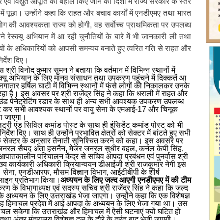
ं विद्युत आपूर्ति को बहाल किए जाने की दिशा में राज्य सरकार के स्तर
े में पूछा। उन्होंने कहा कि राहत और बचाव कार्यों में एनडीएमए तथा भारत
ग की आवश्यकता राज्य को होगी, वह सर्वाेच्च प्राथमिकता पर उपलब्ध
 रेस्क्यू अभियान में आ रही चुनौतियों के बारे में भी जानकारी ली तथा
सियों के अधिकारियों को आपसी समन्वय बनाते हुए त्वरित गति से राहत और
र्देश दिए।
श्री विनोद कुमार सुमन ने बताया कि वर्तमान में विभिन्न स्थानों में
क्यू अभियान के लिए मानव संसाधन तथा उपकरण पहुंचने में दिक्कतें आ
गातार हर्षिल घाटी में विभिन्न स्थानों में फंसे लोगों को निकालकर उनके
हा है। इस अवसर पर श्री राजेंद्र सिंह ने कहा कि धराली में राहत और
राउंड पेनेट्रेटिंग रडार के साथ ही अन्य सभी आवश्यक उपकरण उपलब्ध
लिफ्ट कर सभी आवश्यक स्थानों पर वायु सेना के एमआई-17 और चिनूक
ाया जाएगा।
िलिट्री एंड सिविल कमांड पोस्ट के साथ ही इंसिडेंट कमांड पोस्ट को भी
्देश दिए। साथ ही उन्होंने प्रभावित क्षेत्रों को सेक्टर में बांटते हुए सभी
येक सेक्टर के अनुसार तैनाती सुनिश्चित करने को कहा। इस अवसर पर
ट जनरल सैयद अता हसनैन, मेजर जनरल सुधीर बहल, कर्नल केपी सिंह,
पातकालीन परिचालन केंद्र से सचिव आपदा प्रबंधन एवं पुनर्वास श्री
्य कार्यकारी अधिकारी क्रियान्वयन डीआईजी श्री राजकुमार नेगी इस
यु सेना, एनडीआरफ, मौसम विज्ञान विभाग, आईटीबीपी के शीर्ष
नलाइन प्रतिभाग किया।
अध्ययन के लिए जल्द आएगी एनडीएमए में की टीम
करण के विभागाध्यक्ष एवं सदस्य सचिव श्री राजेंद्र सिंह ने कहा कि जल्द
 अध्ययन के लिए उत्तराखंड भेजा जाएगा। उन्होंने कहा कि एक विशेषज्ञ
ाह हिमाचल प्रदेश में आई आपदा के अध्ययन के लिए भेजा गया था। उस
 चल सकेगा कि उत्तराखंड और हिमाचल में ऐसी घटनाएं क्यों घटित हो
तथा अंतर मंत्रालय विशेषज्ञ दल के दौरे के तुरंत बाद भेजी जाएगी।