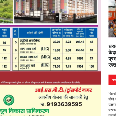
धरा
केदा
प्रभ
रफ्त
उत्
जिलाध
पौधों
उत्त
प्रशा
पुनर्