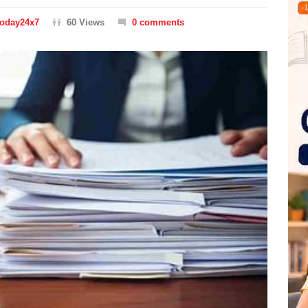
Today24x7
60 Views
0 comments