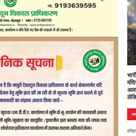
भारी
मंदि
अलक
लेक
उत्
हरिद्व