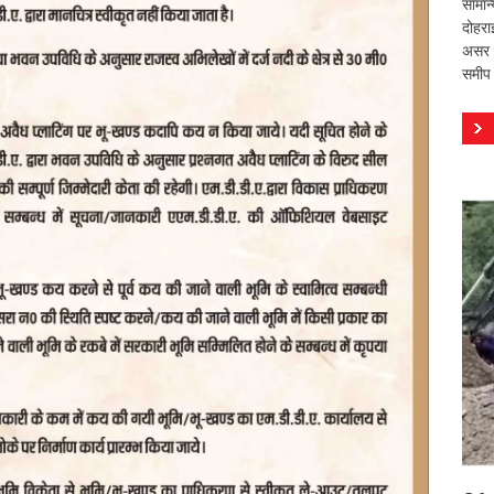
सामान
दोहरा
असर वि
समीप 