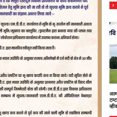
अल्
टम्ट
व्ह