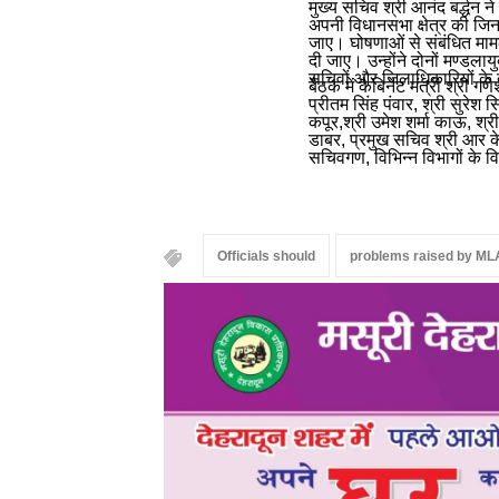
मुख्य सचिव श्री आनंद बर्द्धन 
अपनी विधानसभा क्षेत्र की जि
जाए। घोषणाओं से संबंधित मामल
दी जाए। उन्होंने दोनों मण्डला
सचिवों और जिलाधिकारियों के ब
बैठक में कैबिनेट मंत्री श्री
प्रीतम सिंह पंवार, श्री सुरेश 
कपूर,श्री उमेश शर्मा काऊ, श्री
डाबर, प्रमुख सचिव श्री आर के
सचिवगण, विभिन्न विभागों के वि
Officials should
problems raised by ML