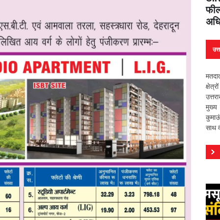
फील्
अधि
उत्
मतदात
क्षेत
उत्तर
मुख्य
कुमाऊ
साथ वी