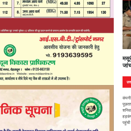
मसूर
जांच
उत्
कंपनी
पूछता
शनिवा
हड़कं
पहुंच