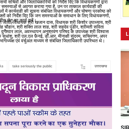
ने सभी सचिवों और जिलाधिकारियों को निर्देश दिए कि विधायकगणों द्वारा
न समस्याओं से अवगत कराया गया है, उन पर तत्काल कार्यवाही की
ों में कार्यवाही की सूचना संबंधित विधायकगणों और घोषणा प्रकोष्ठ को
युक्तों को निर्देश दिए कि जन समस्याओं के समाधान के लिए विधायकगणों,
ीच सेतु का कार्य करें।
 गणेश जोशी, विधायक श्री खजान दास, विधायक श्री किशोर उपाध्याय, श्री
सिंह चौहान, श्री शक्ति लाल शाह, श्री सहदेव पुंडीर, श्रीमती सविता
 दुर्गेश्वार लाल, अवस्थापन अनुश्रवण परिषद के उपाध्यक्ष श्री विश्वास
L
 सुधांशु, श्री एल.एल फ़ैनई, डॉ.आर. मीनाक्षी सुंदरम, सचिवगण, अपर
भागाध्यक्ष एवं वर्चुअल माध्यम से संबंधित जिलाधिकारी उपस्थित थे।
As
take seriously the public
उत्तराखण्ड
SIR