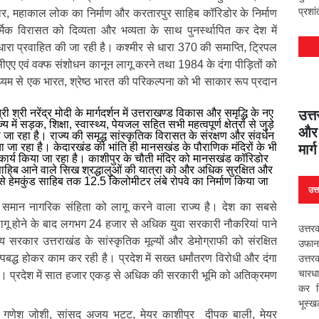
प्रशा
तार, महाकाल लोक का निर्माण और करतारपुर साहिब कॉरिडोर के निर्माण
ार्मिक विरासत को दिव्यता और भव्यता के साथ पुनर्स्थापित कर देश में
धारा प्रवाहित की जा रही है। कश्मीर से धारा 370 की समाप्ति, ट्रिपल
ीएए एवं वक्फ संशोधन कानून लागू करने तथा 1984 के दंगा पीड़ितों को
 माध्यम से एक भारत, श्रेष्ठ भारत की परिकल्पना को भी साकार रूप प्रदान
री श्री नरेंद्र मोदी के मार्गदर्शन में उत्तराखण्ड विकास और समृद्धि के नए
उत्त
ें सड़क, शिक्षा, स्वास्थ्य, पेयजल सहित सभी महत्वपूर्ण क्षेत्रों से जुड़े
और 
 जा रहा है। राज्य की समृद्ध सांस्कृतिक विरासत के संरक्षण और संवर्धन
िया जा रहा है। केदारखंड की भांति ही मानसखंड के पौराणिक मंदिरों के भी
मार्
ा कार्य किया जा रहा है। काशीपुर के चौती मंदिर को मानसखंड कॉरिडोर
साहिब आने वाले सिख श्रद्धालुओं की यात्रा को और अधिक सुरक्षित और
े हेमकुंड साहिब तक 12.5 किलोमीटर लंबे रोपवे का निर्माण किया जा
उत्
ले समान नागरिक संहिता को लागू करने वाला राज्य है। देश का सबसे
ागू होने के बाद लगभग 24 हजार से अधिक युवा सरकारी नौकरियां पाने
उत्तर
्य सरकार उत्तराखंड के सांस्कृतिक मूल्यों और डेमोग्राफी को संरक्षित
उफान
ल्पबद्ध होकर काम कर रही है। प्रदेश में सख्त धर्मांतरण विरोधी और दंगा
उत्तर
चारधा
 है। प्रदेश में सात हजार एकड़ से अधिक की सरकारी भूमि को अतिक्रमण
कर द
भूस्ख
ी गणेश जोशी, सांसद अजय भट्ट, मेयर काशीपुर दीपक बाली, मेयर