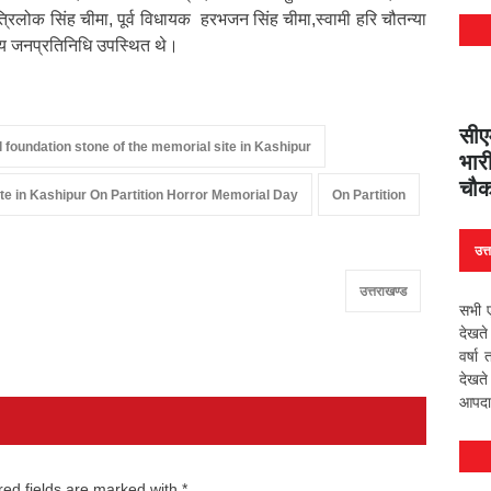
त्रिलोक सिंह चीमा, पूर्व विधायक हरभजन सिंह चीमा,स्वामी हरि चौतन्या
्य जनप्रतिनिधि उपस्थित थे।
सीएम
l foundation stone of the memorial site in Kashipur
भारी
चौक
ite in Kashipur On Partition Horror Memorial Day
On Partition
उत्
उत्तराखण्ड
सभी ए
देखते
वर्षा
देखते
आपदा 
red fields are marked with *