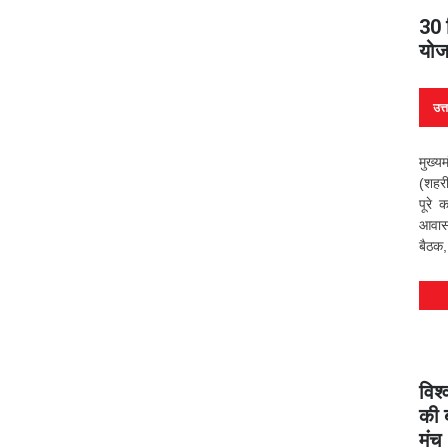
30 
योज
उत्
मुख्य
(शहरी
पूरे 
आवास 
बैठक,
विश्
की 
मंच