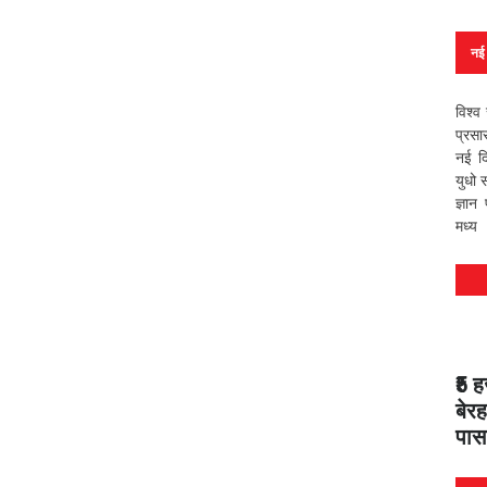
नई 
विश्व 
प्रसा
नई दि
युधो 
ज्ञान
मध्य
₹5 
बेर
पास