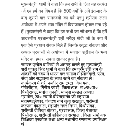
मुख्यमंत्री धामी ने कहा कि हम सभी के लिए यह अत्यंत
गर्व एवं हर्ष का विषय है कि 500 वर्षों के लंबे इंतजार के
बाद दूसरी बार रामनवमी का पर्व प्रभु श्रीराम लला
अयोध्या में अपने भव्य मंदिर में विराजमान होकर मना रहे
हैं।मुख्यमंत्री ने कहा कि हम सभी का सौभाग्य है कि हमें
आदरणीय प्रधानमंत्री श्री नरेंद्र मोदी जी के रूप में
एक ऐसे प्रधान सेवक मिले हैं जिनके अटूट संकल्प और
अथक प्रयासों से अयोध्या में भगवान श्रीराम के भव्य
मंदिर का हमारा सपना साकार हुआ है।
समस्त प्रदेश वासियों से आग्रह करते हुए मुख्यमंत्री
श्री पुष्कर सिंह धामी ने कहा कि हम प्रभु श्री राम के
आदर्शों को स्वयं में धारण कर समाज में ईमानदारी, प्रेम,
सेवा और सद्भावना के साथ रहने का संकल्प ले।
कार्यक्रम में श्री फकीर राम टम्टा विधायक,
गंगोलीहाट, गिरीश जोशी, जिलाध्यक्ष, भा०ज०पा०
पिथौरागढ़, मनोज कार्की, भाजपा मण्डल अध्यक्ष
ग्रामीण, डॉ० स्वामी वीरेन्द्रानंद जी महाराज
महामण्डलेश्वर, पंचदश नाम जूना अखाडा, श्रीमती
कल्पना देवलाल, महापौर नगर निगम, पिथौरागढ़,
श्रीमती दीपिका बोहरा , प्रशासक, जिला पंचायत
पिथौरागढ़, श्रीमती शशिकला सत्याल , जिला संयोजक
शिक्षिका प्रकोष्ठ तथा अन्य स्थानीय गणमान्य उपस्थित
थे।