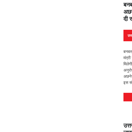
बनब
अछने
दी स
उत्
बनबसा
मंत्री
मिलेगी
अनुर
अछनेर
इस सं
उत्