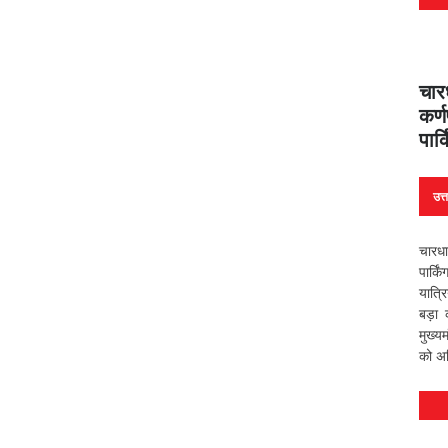
चार
कर्
पार
उत्
चारधा
पार्क
यात्र
बड़ा
मुख्यम
को अध