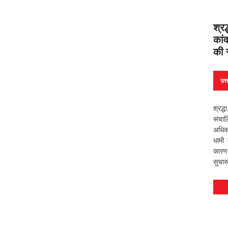
श्रद
कांव
की 
उत्
श्रद्
संचा
अधिक 
धामी 
कारण 
सुचार