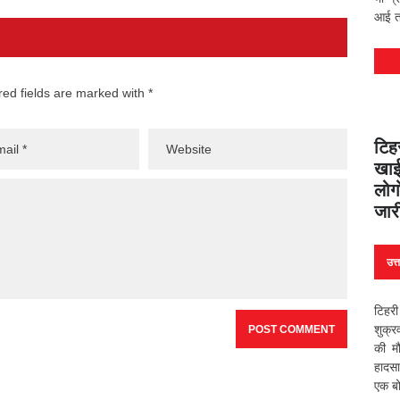
आई तस
red fields are marked with *
टिह
खाई 
लोग
जार
उत्
टिहरी
शुक्र
की म
हादसा
एक बो