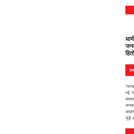
धाम
जनक
हित
उत्
*जनकल
नई गत
सरकार 
जनकल्
आधार
जुड़े 