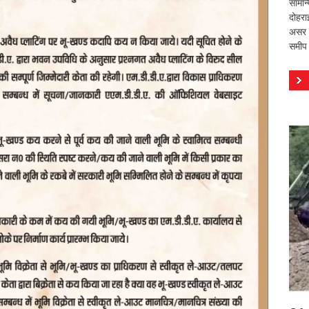
सामान
दोहरा
असर वि
समीप 