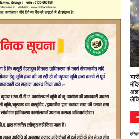
भारी
मंदि
अलक
लेक
उत्
हरिद्व