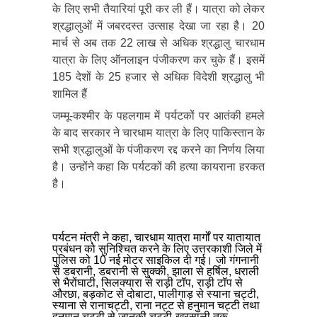
के लिए सभी तैयारियां पूरी कर ली हैं। यात्रा को लेकर
श्रद्धालुओं में जबरदस्त उत्साह देखा जा रहा है। 20
मार्च से अब तक 22 लाख से अधिक श्रद्धालु चारधाम
यात्रा के लिए ऑनलाइन पंजीकरण कर चुके हैं। इसमें
185 देशों के 25 हजार से अधिक विदेशी श्रद्धालु भी
शामिल हैं
जम्मू-कश्मीर के पहलगाम में पर्यटकों पर आतंकी हमले
के बाद सरकार ने चारधाम यात्रा के लिए पाकिस्तान के
सभी श्रद्धालुओं के पंजीकरण रद्द करने का निर्णय लिया
है। उन्होंने कहा कि पर्यटकों की हत्या कायराना हरकत
है।
पर्यटन मंत्री ने कहा, चारधाम यात्रा मार्गों पर यातायात
प्रबंधन को सुनिश्चित करने के लिए उत्तरकाशी जिले में
पुलिस को 10 नई मोटर साइकिल दी गई। जो गंगनानी
से डबरानी, डबरानी से सुक्की, झाला से हर्षिल, धराली
से भैरोंघाटी, सिलक्यारा से राड़ी टॉप, राड़ी टॉप से
औरछा, बड़कोट से दोबाटा, पालीगाड़ से स्याना चट्टी,
स्याना से रानाचट्टी, राना नट्ट से हनुमान चट्टी तथा
हनुमान चट्टी से जानकी चट्टी-खरसाली तक