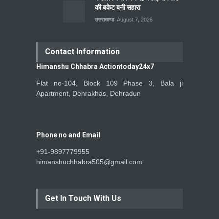
की बकेट बनी सहारा
उत्तराखण्ड
August 7, 2026
Contact Information
Himanshu Chhabra Actiontoday24x7
Flat no-104, Block 109 Phase 3, Bala ji
Apartment, Dehrakhas, Dehradun
Phone no and Email
+91-9897779955
himanshuchhabra505@gmail.com
Get In Touch With Us