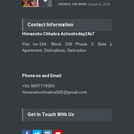
उत्तराखण्ड
,
राज्य समाचार
August 6, 2026
Contact Information
Himanshu Chhabra Actiontoday24x7
Flat no-104, Block 109 Phase 3, Bala ji
Apartment, Dehrakhas, Dehradun
Phone no and Email
+91-9897779955
himanshuchhabra505@gmail.com
Get In Touch With Us