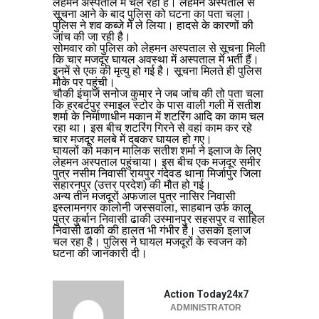
लेहमन अस्पताल में चल रहा है। लेहमन अस्पताल से
सूचना आने के बाद पुलिस को घटना का पता चला।
पुलिस ने शव कब्जे में ले लिया। हादसे के कारणों की
जांच की जा रही है।
सोमवार को पुलिस को लेहमन अस्पताल से सूचना मिली
कि चार मजदूर घायल अवस्था में अस्पताल में भर्ती हैं।
इनमें से एक की मृत्यु हो गई है। सूचना मिलते ही पुलिस
मौके पर पहुंची।
चौकी इंचार्ज सनोज कुमार ने जब जांच की तो पता चला
कि हरबर्टपुर स्माइल स्टोर के पास वाली गली में सतीश
शर्मा के निर्माणाधीन मकान में शटरिंग आदि का काम चल
रहा था। इस बीच शटरिंग गिरने से वहां काम कर रहे
चार मजदूर मलबे में दबकर घायल हो गए।
घायलों को मकान मालिक सतीश शर्मा ने इलाज के लिए
लेहमन अस्पताल पहुंचाया। इस बीच एक मजदूर समीर
पुत्र नसीम निवासी रायपुर गंदेवड थाना मिर्जापुर जिला
सहारनपुर (उत्तर प्रदेश) की मौत हो गई।
अन्य तीन मजदूरों अफजाल पुत्र नासिर निवासी
इस्लामनगर कालोनी जस्सवाला, साहबान उर्फ कालू
पुत्र कुर्बान निवासी ढाकी उस्मानपुर सहसपुर व साहिल
निवासी ढाकी की हालत भी गंभीर है। उसका इलाज
चल रहा है। पुलिस ने घायल मजदूरों के स्वजन को
घटना की जानकारी दी।
Action Today24x7
ADMINISTRATOR