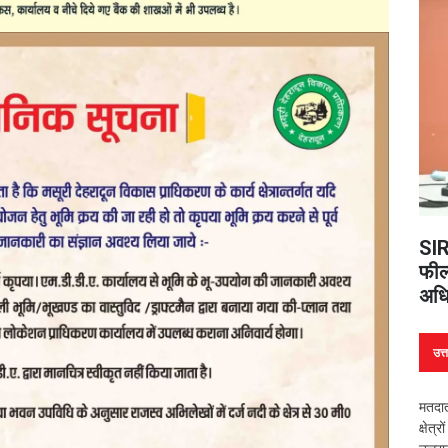
SIR
फील्
अधि
उत्
मतदात
क्षेत