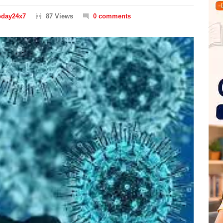
oday24x7
87 Views
0 comments