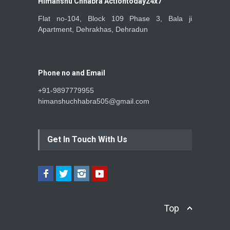
Himanshu Chhabra Actiontoday24x7
Flat no-104, Block 109 Phase 3, Bala ji
Apartment, Dehrakhas, Dehradun
Phone no and Email
+91-9897779955
himanshuchhabra505@gmail.com
Get In Touch With Us
Top