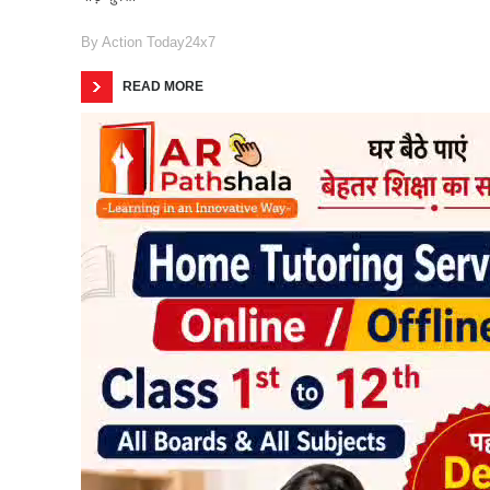
By
Action Today24x7
READ MORE
1
2
3
›
»