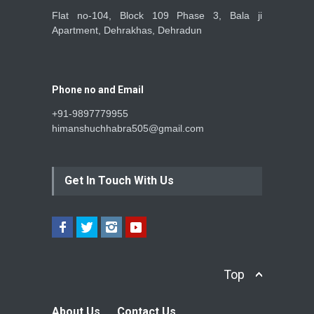
Flat no-104, Block 109 Phase 3, Bala ji
Apartment, Dehrakhas, Dehradun
Phone no and Email
+91-9897779955
himanshuchhabra505@gmail.com
Get In Touch With Us
Top
About Us
Contact Us