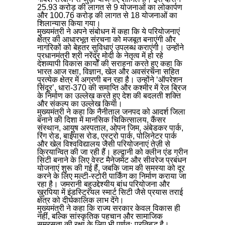
25.93 करोड़ की लागत से 9 योजनाओं का लोकार्पण
और 100.76 करोड़ की लागत से 18 योजनाओं का
शिलान्यास किया गया।
मुख्यमंत्री ने अपने संबोधन में कहा कि ये परियोजनाएं
क्षेत्र की आधारभूत संरचना को मजबूत बनाएंगी और
नागरिकों को बेहतर सुविधाएं उपलब्ध कराएंगी। उन्होंने
प्रधानमंत्री श्री नरेंद्र मोदी के नेतृत्व में हो रहे
देशव्यापी विकास कार्यों की सराहना करते हुए कहा कि
भारत आज रक्षा, विज्ञान, खेल और अवसंरचना सहित
प्रत्येक क्षेत्र में अग्रणी बन रहा है। उन्होंने ‘ऑपरेशन
सिंदूर’, धारा-370 की समाप्ति और कश्मीर में रेल ब्रिज
के निर्माण का उल्लेख करते हुए देश की बदलती शक्ति
और संकल्प का उल्लेख किया।
मुख्यमंत्री ने कहा कि नैनीताल जनपद को आदर्श जिला
बनाने की दिशा में मानसिक चिकित्सालय, कैंसर
संस्थान, आयुष अस्पताल, ओपन जिम, अंबेडकर पार्क,
रिंग रोड, बाईपास रोड, एस्ट्रो पार्क, पोलिनेटर पार्क
और खेल विश्वविद्यालय जैसी परियोजनाएं तेज़ी से
क्रियान्वित की जा रही हैं। हल्द्वानी को क्लीन एंड ग्रीन
सिटी बनाने के लिए वेस्ट मैनेजमेंट और सीवरेज प्रबंधन
योजनाएं शुरू की गई हैं, जबकि जाम की समस्या को दूर
करने के लिए मल्टी-स्टोरी पार्किंग का निर्माण कराया जा
रहा है। जमरानी बहुउद्देश्यीय बांध परियोजना और
खुरपिया में इंडस्ट्रियल स्मार्ट सिटी जैसे प्रयास तराई
क्षेत्र को दीर्घकालिक लाभ देंगे।
मुख्यमंत्री ने कहा कि राज्य सरकार केवल विकास ही
नहीं, बल्कि सांस्कृतिक पहचान और सामाजिक
समरसता की रक्षा के लिए भी पूर्णतः प्रतिबद्ध है।