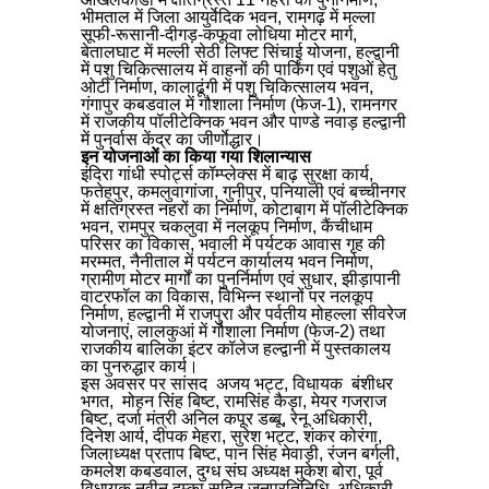
भीमताल में जिला आयुर्वेदिक भवन, रामगढ़ में मल्ला
सूफी-रूसानी-दीगड़-कफूवा लोधिया मोटर मार्ग,
बेतालघाट में मल्ली सेठी लिफ्ट सिंचाई योजना, हल्द्वानी
में पशु चिकित्सालय में वाहनों की पार्किंग एवं पशुओं हेतु
ओटी निर्माण, कालाढूंगी में पशु चिकित्सालय भवन,
गंगापुर कबडवाल में गौशाला निर्माण (फेज-1), रामनगर
में राजकीय पॉलीटेक्निक भवन और पाण्डे नवाड़ हल्द्वानी
में पुनर्वास केंद्र का जीर्णाेद्धार।
इन योजनाओं का किया गया शिलान्यास
इंदिरा गांधी स्पोर्ट्स कॉम्प्लेक्स में बाढ़ सुरक्षा कार्य,
फतेहपुर, कमलुवागांजा, गुनीपुर, पनियाली एवं बच्चीनगर
में क्षतिग्रस्त नहरों का निर्माण, कोटाबाग में पॉलीटेक्निक
भवन, रामपुर चकलुवा में नलकूप निर्माण, कैंचीधाम
परिसर का विकास, भवाली में पर्यटक आवास गृह की
मरम्मत, नैनीताल में पर्यटन कार्यालय भवन निर्माण,
ग्रामीण मोटर मार्गों का पुनर्निर्माण एवं सुधार, झीड़ापानी
वाटरफॉल का विकास, विभिन्न स्थानों पर नलकूप
निर्माण, हल्द्वानी में राजपुरा और पर्वतीय मोहल्ला सीवरेज
योजनाएं, लालकुआं में गौशाला निर्माण (फेज-2) तथा
राजकीय बालिका इंटर कॉलेज हल्द्वानी में पुस्तकालय
का पुनरुद्धार कार्य।
इस अवसर पर सांसद अजय भट्ट, विधायक बंशीधर
भगत, मोहन सिंह बिष्ट, रामसिंह कैड़ा, मेयर गजराज
बिष्ट, दर्जा मंत्री अनिल कपूर डब्बू, रेनू अधिकारी,
दिनेश आर्य, दीपक मेहरा, सुरेश भट्ट, शंकर कोरंगा,
जिलाध्यक्ष प्रताप बिष्ट, पान सिंह मेवाड़ी, रंजन बर्गली,
कमलेश कबडवाल, दुग्ध संघ अध्यक्ष मुकेश बोरा, पूर्व
विधायक नवीन दुम्का सहित जनप्रतिनिधि, अधिकारी